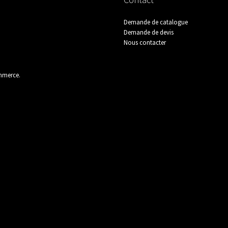
Sanitaire / Cuisine
Stock National
Visit
Demande de catalogue
Demande de devis
Nous contacter
ommerce
.