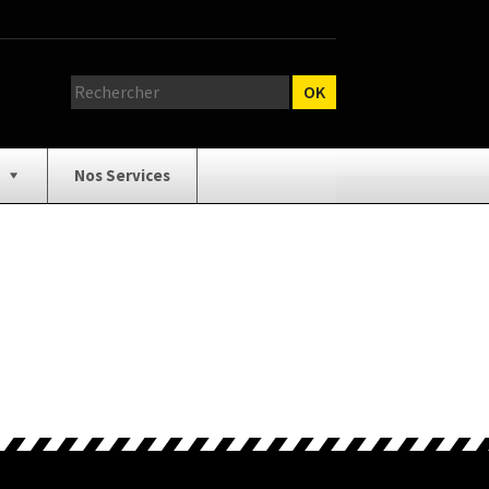
Nos Services
relage
Catalogue Outillage
e Catalogue
Demande de Devis
n / Cloison
Mentions Légales
ux / Bois
Plomberie / Chauffage