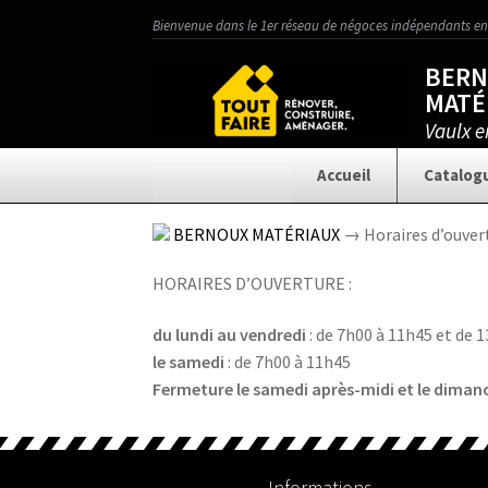
Aller
Aller
Bienvenue dans le 1er réseau de négoces indépendants en
à
au
BER
la
contenu
MATÉ
navigation
Vaulx e
Accueil
Catalogu
Accueil
Actualités
BERNOUX MATÉRIAUX
→ Horaires d’ouver
HORAIRES D’OUVERTURE :
Catalogue Spécial
Matériaux
Charpente / Couver
du lundi au vendredi
: de 7h00 à 11h45 et de 
le samedi
: de 7h00 à 11h45
Électricité / Ventilation
Finition / Décorat
Fermeture le samedi après-midi et le diman
Menuiserie Et
Aménagement
Nos Services
Informations