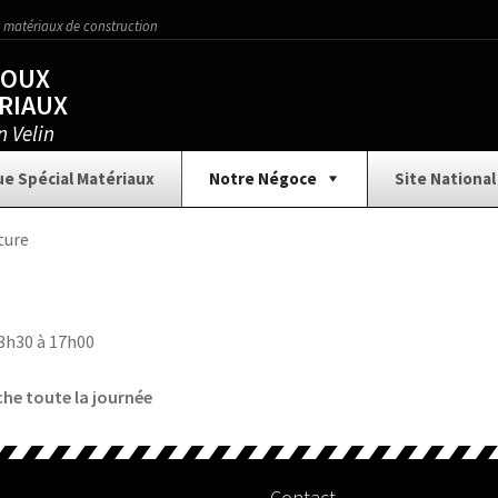
 matériaux de construction
NOUX
RIAUX
n Velin
e Spécial Matériaux
Notre Négoce
Site National
Aménagement Extérieur
Assainissement
Car
ture
ture
Collection Carrelage
Contact
Demande d
13h30 à 17h00
ion
Gros Œuvre
Horaires d’ouverture
Isolatio
che toute la journée
Nous écrire
Outillage / Équipement
Pannea
Contact